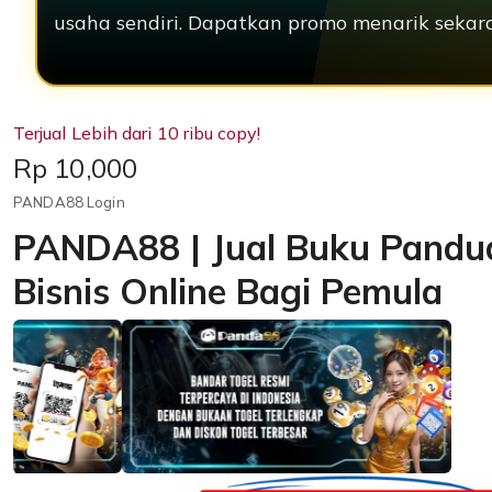
usaha sendiri. Dapatkan promo menarik sekar
Terjual Lebih dari 10 ribu copy!
Price:
Rp 10,000
PANDA88 Login
PANDA88 | Jual Buku Pandua
Bisnis Online Bagi Pemula