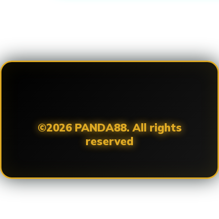
Loading...
©2026 PANDA88. All rights
reserved