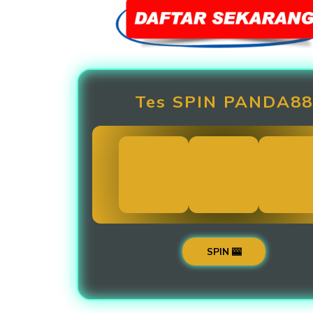
Tes SPIN PANDA88
SPIN 🎰