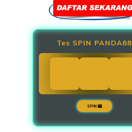
Tes SPIN PANDA88
SPIN 🎰