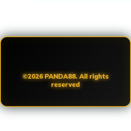
Loading...
©2026 PANDA88. All rights
reserved