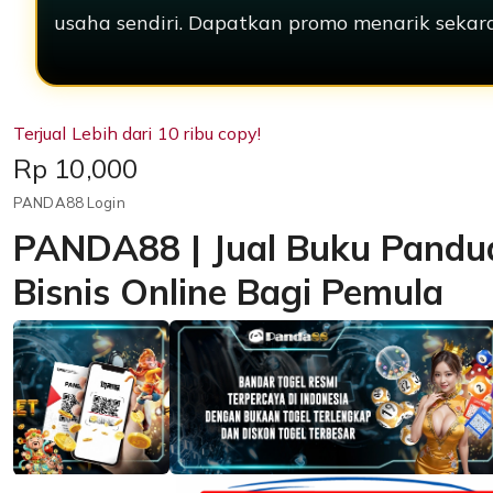
usaha sendiri. Dapatkan promo menarik sekar
Terjual Lebih dari 10 ribu copy!
Price:
Rp 10,000
PANDA88 Login
PANDA88 | Jual Buku Pandua
Bisnis Online Bagi Pemula