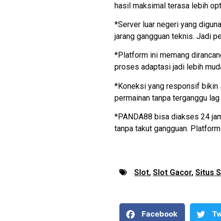
hasil maksimal terasa lebih opt
*Server luar negeri yang diguna
jarang gangguan teknis. Jadi p
*Platform ini memang dirancang
proses adaptasi jadi lebih mud
*Koneksi yang responsif bikin 
permainan tanpa terganggu lag 
*PANDA88 bisa diakses 24 jam 
tanpa takut gangguan. Platform
Slot
,
Slot Gacor
,
Situs S
Facebook
Tw