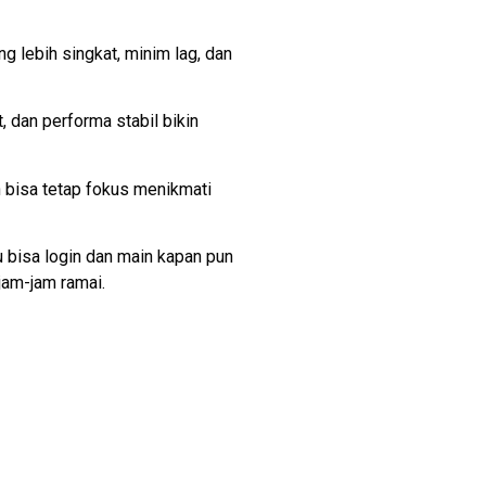
ng lebih singkat, minim lag, dan
 dan performa stabil bikin
n bisa tetap fokus menikmati
 bisa login dan main kapan pun
jam-jam ramai.