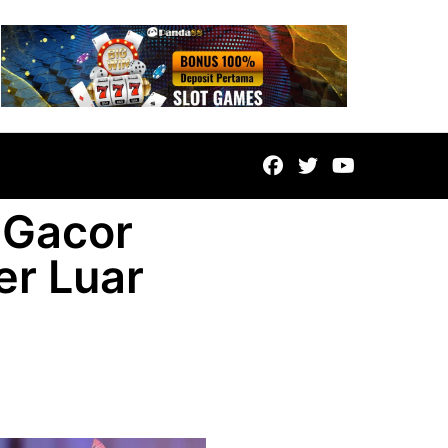
 Gacor
r Luar