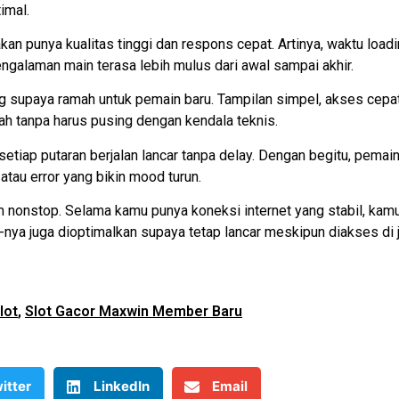
imal.
kan punya kualitas tinggi dan respons cepat. Artinya, waktu loadi
engalaman main terasa lebih mulus dari awal sampai akhir.
 supaya ramah untuk pemain baru. Tampilan simpel, akses cepat,
ah tanpa harus pusing dengan kendala teknis.
setiap putaran berjalan lancar tanpa delay. Dengan begitu, pemai
atau error yang bikin mood turun.
nonstop. Selama kamu punya koneksi internet yang stabil, kamu
-nya juga dioptimalkan supaya tetap lancar meskipun diakses di 
lot
,
Slot Gacor Maxwin Member Baru
itter
LinkedIn
Email