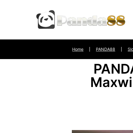
Home
PANDA88
Sl
PANDA
Maxwi