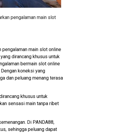
rkan pengalaman main slot
 pengalaman main slot online
n yang dirancang khusus untuk
galaman bermain slot online
i. Dengan koneksi yang
jaga dan peluang menang terasa
 dirancang khusus untuk
an sensasi main tanpa ribet
h kemenangan. Di PANDA88,
kus, sehingga peluang dapat