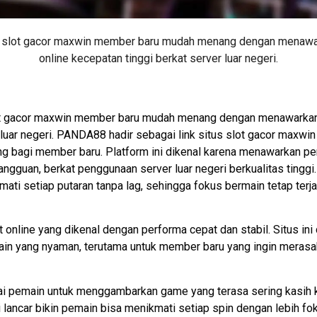
k slot gacor maxwin member baru mudah menang dengan menawa
online kecepatan tinggi berkat server luar negeri.
lot gacor maxwin member baru mudah menang dengan menawarkan
 luar negeri. PANDA88 hadir sebagai link situs slot gacor maxwi
bagi member baru. Platform ini dikenal karena menawarkan pen
gangguan, berkat penggunaan server luar negeri berkualitas tingg
ati setiap putaran tanpa lag, sehingga fokus bermain tetap ter
online yang dikenal dengan performa cepat dan stabil. Situs ini
n yang nyaman, terutama untuk member baru yang ingin merasak
akai pemain untuk menggambarkan game yang terasa sering kasi
 lancar bikin pemain bisa menikmati setiap spin dengan lebih fo