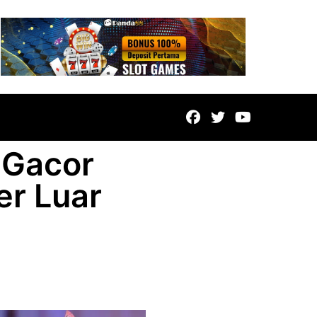
 Gacor
r Luar