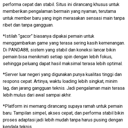
performa cepat dan stabil. Situs ini dirancang khusus untuk
memberikan pengalaman bermain yang nyaman, terutama
untuk member baru yang ingin merasakan sensasi main tanpa
ribet dan tanpa gangguan.
*Istilah “gacor” biasanya dipakai pemain untuk
menggambarkan game yang terasa sering kasih kemenangan.
Di PANDA88, sistem yang stabil dan koneksi lancar bikin
pemain bisa menikmati setiap spin dengan lebih fokus,
sehingga peluang dapat hasil maksimal terasa lebih optimal.
*Server luar negeri yang digunakan punya kualitas tinggi dan
respons cepat. Artinya, waktu loading lebih singkat, minim
lag, dan jarang gangguan teknis. Jadi pengalaman main terasa
lebih mulus dari awal sampai akhir.
*Platform ini memang dirancang supaya ramah untuk pemain
baru. Tampilan simpel, akses cepat, dan performa stabil bikin
proses adaptasi jadi lebih mudah tanpa harus pusing dengan
kendala teknis.