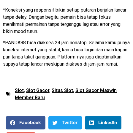
*Koneksi yang responsif bikin setiap putaran berjalan lancar
tanpa delay. Dengan begitu, pemain bisa tetap fokus
menikmati permainan tanpa terganggu lag atau error yang
bikin mood turun.
*PANDA88 bisa diakses 24 jam nonstop. Selama kamu punya
koneksi internet yang stabil, kamu bisa login dan main kapan
pun tanpa takut gangguan. Platform-nya juga dioptimalkan
supaya tetap lancar meskipun diakses di jam-jam ramai.
Slot
,
Slot Gacor
,
Situs Slot
,
Slot Gacor Maxwin
Member Baru
Facebook
Twitter
LinkedIn