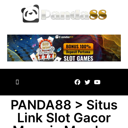
PANDA88 > Situs
Link Slot Gacor