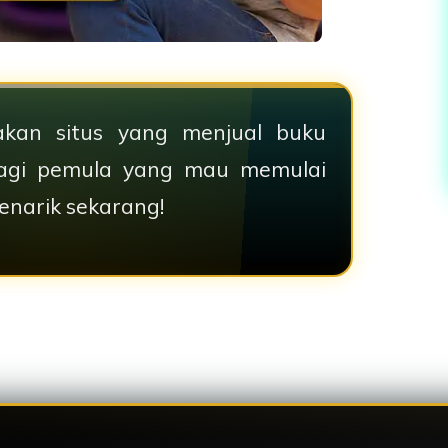
kan situs yang menjual buku
 bagi pemula yang mau memulai
enarik sekarang!