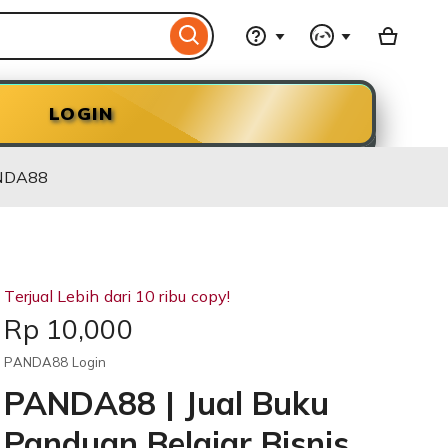
LOGIN
ANDA88
Terjual Lebih dari 10 ribu copy!
Price:
Rp 10,000
PANDA88 Login
PANDA88 | Jual Buku
Panduan Belajar Bisnis