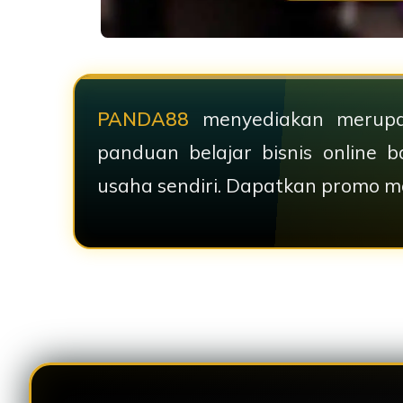
PANDA88
menyediakan merupa
panduan belajar bisnis online
usaha sendiri. Dapatkan promo m
Loading...