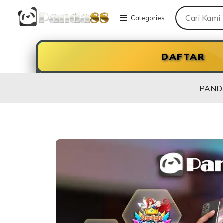
Skip
Search
PANDA88
to
Categories
for
Content
items
or
shops
DAFTAR
PAND