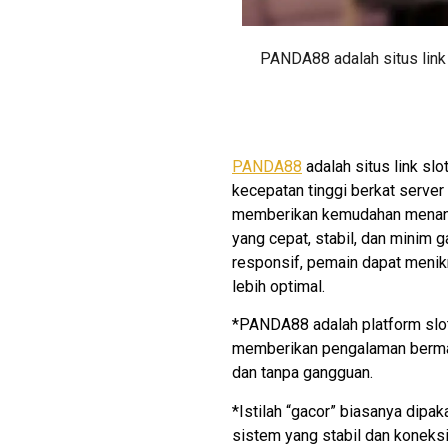
PANDA88 adalah situs lin
PANDA88
adalah situs link s
kecepatan tinggi berkat server
memberikan kemudahan menang 
yang cepat, stabil, dan minim 
responsif, pemain dapat menikm
lebih optimal.
*PANDA88 adalah platform slot 
memberikan pengalaman bermai
dan tanpa gangguan.
*Istilah “gacor” biasanya dip
sistem yang stabil dan koneksi