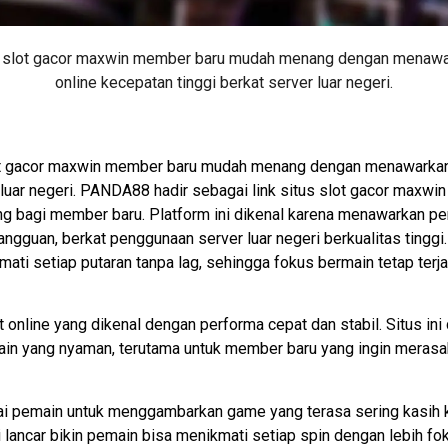
k slot gacor maxwin member baru mudah menang dengan menawa
online kecepatan tinggi berkat server luar negeri.
lot gacor maxwin member baru mudah menang dengan menawarkan
 luar negeri. PANDA88 hadir sebagai link situs slot gacor maxwi
bagi member baru. Platform ini dikenal karena menawarkan pen
gangguan, berkat penggunaan server luar negeri berkualitas tingg
ati setiap putaran tanpa lag, sehingga fokus bermain tetap ter
online yang dikenal dengan performa cepat dan stabil. Situs ini
n yang nyaman, terutama untuk member baru yang ingin merasak
akai pemain untuk menggambarkan game yang terasa sering kasi
 lancar bikin pemain bisa menikmati setiap spin dengan lebih fo