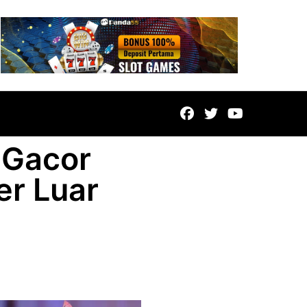
 Gacor
r Luar