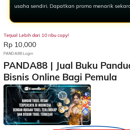
usaha sendiri. Dapatkan promo menarik sekar
Terjual Lebih dari 10 ribu copy!
Price:
Rp 10,000
PANDA88 Login
PANDA88 | Jual Buku Pandua
Bisnis Online Bagi Pemula