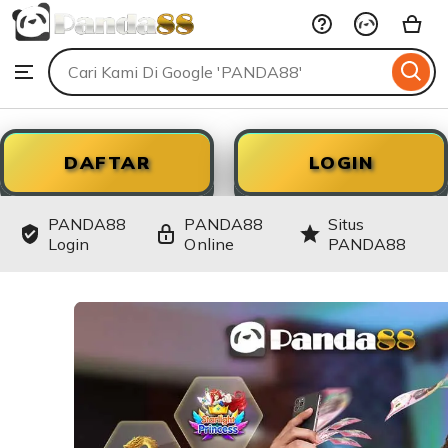
PANDA88
Skip
to
Search
Browse
ontent
for
items
or
shops
DAFTAR
LOGIN
PANDA88
PANDA88
Situs
Login
Online
PANDA88