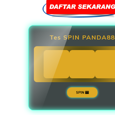
Tes SPIN PANDA88
SPIN 🎰