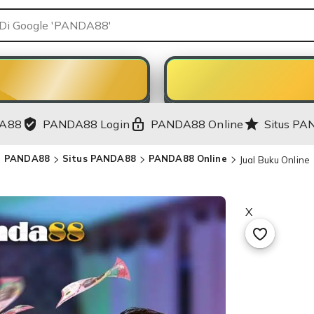
A88
PANDA88 Login
PANDA88 Online
Situs P
PANDA88
Situs PANDA88
PANDA88 Online
Jual Buku Online
X