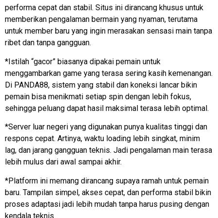
performa cepat dan stabil. Situs ini dirancang khusus untuk
memberikan pengalaman bermain yang nyaman, terutama
untuk member baru yang ingin merasakan sensasi main tanpa
ribet dan tanpa gangguan.
*Istilah “gacor” biasanya dipakai pemain untuk
menggambarkan game yang terasa sering kasih kemenangan.
Di PANDA88, sistem yang stabil dan koneksi lancar bikin
pemain bisa menikmati setiap spin dengan lebih fokus,
sehingga peluang dapat hasil maksimal terasa lebih optimal.
*Server luar negeri yang digunakan punya kualitas tinggi dan
respons cepat. Artinya, waktu loading lebih singkat, minim
lag, dan jarang gangguan teknis. Jadi pengalaman main terasa
lebih mulus dari awal sampai akhir.
*Platform ini memang dirancang supaya ramah untuk pemain
baru. Tampilan simpel, akses cepat, dan performa stabil bikin
proses adaptasi jadi lebih mudah tanpa harus pusing dengan
kendala teknis.