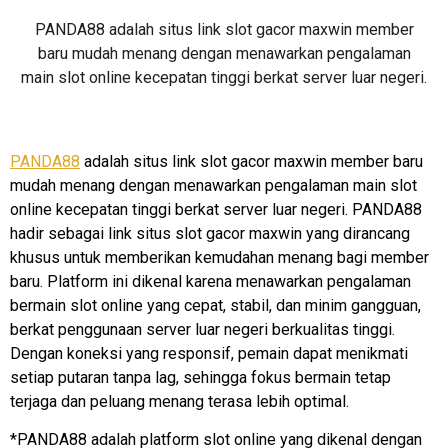
PANDA88 adalah situs link slot gacor maxwin member
baru mudah menang dengan menawarkan pengalaman
main slot online kecepatan tinggi berkat server luar negeri.
PANDA88
adalah situs link slot gacor maxwin member baru
mudah menang dengan menawarkan pengalaman main slot
online kecepatan tinggi berkat server luar negeri. PANDA88
hadir sebagai link situs slot gacor maxwin yang dirancang
khusus untuk memberikan kemudahan menang bagi member
baru. Platform ini dikenal karena menawarkan pengalaman
bermain slot online yang cepat, stabil, dan minim gangguan,
berkat penggunaan server luar negeri berkualitas tinggi.
Dengan koneksi yang responsif, pemain dapat menikmati
setiap putaran tanpa lag, sehingga fokus bermain tetap
terjaga dan peluang menang terasa lebih optimal.
*PANDA88 adalah platform slot online yang dikenal dengan