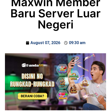
Maxwin Member
Baru Server Luar
Negeri
August 07, 2026
09:30 am