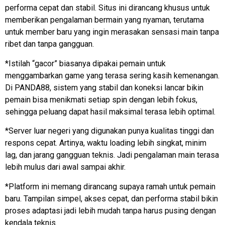
performa cepat dan stabil. Situs ini dirancang khusus untuk
memberikan pengalaman bermain yang nyaman, terutama
untuk member baru yang ingin merasakan sensasi main tanpa
ribet dan tanpa gangguan.
*Istilah “gacor” biasanya dipakai pemain untuk
menggambarkan game yang terasa sering kasih kemenangan.
Di PANDA88, sistem yang stabil dan koneksi lancar bikin
pemain bisa menikmati setiap spin dengan lebih fokus,
sehingga peluang dapat hasil maksimal terasa lebih optimal.
*Server luar negeri yang digunakan punya kualitas tinggi dan
respons cepat. Artinya, waktu loading lebih singkat, minim
lag, dan jarang gangguan teknis. Jadi pengalaman main terasa
lebih mulus dari awal sampai akhir.
*Platform ini memang dirancang supaya ramah untuk pemain
baru. Tampilan simpel, akses cepat, dan performa stabil bikin
proses adaptasi jadi lebih mudah tanpa harus pusing dengan
kendala teknis.