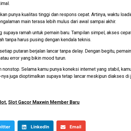
imal.
kan punya kualitas tinggi dan respons cepat. Artinya, waktu loadi
engalaman main terasa lebih mulus dari awal sampai akhir.
 supaya ramah untuk pemain baru. Tampilan simpel, akses cepat,
ah tanpa harus pusing dengan kendala teknis.
setiap putaran berjalan lancar tanpa delay. Dengan begitu, pemai
atau error yang bikin mood turun.
nonstop. Selama kamu punya koneksi internet yang stabil, kamu
-nya juga dioptimalkan supaya tetap lancar meskipun diakses di 
lot
,
Slot Gacor Maxwin Member Baru
itter
LinkedIn
Email