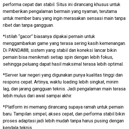
performa cepat dan stabil. Situs ini dirancang khusus untuk
memberikan pengalaman bermain yang nyaman, terutama
untuk member baru yang ingin merasakan sensasi main tanpa
ribet dan tanpa gangguan.
*Istilah “gacor” biasanya dipakai pemain untuk
menggambarkan game yang terasa sering kasih kemenangan.
Di PANDA88, sistem yang stabil dan koneksi lancar bikin
pemain bisa menikmati setiap spin dengan lebih fokus,
sehingga peluang dapat hasil maksimal terasa lebih optimal.
*Server luar negeri yang digunakan punya kualitas tinggi dan
respons cepat. Artinya, waktu loading lebih singkat, minim
lag, dan jarang gangguan teknis. Jadi pengalaman main terasa
lebih mulus dari awal sampai akhir.
*Platform ini memang dirancang supaya ramah untuk pemain
baru. Tampilan simpel, akses cepat, dan performa stabil bikin
proses adaptasi jadi lebih mudah tanpa harus pusing dengan
kendala teknis.