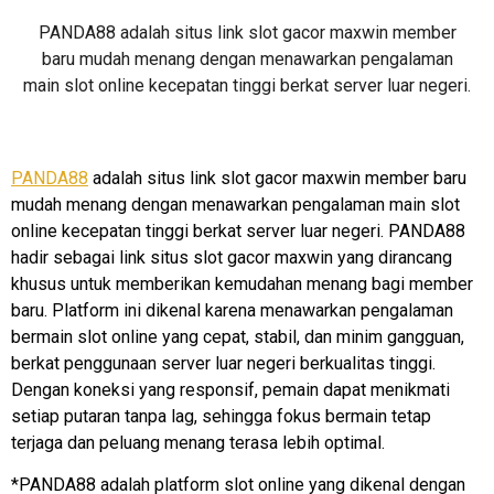
PANDA88 adalah situs link slot gacor maxwin member
baru mudah menang dengan menawarkan pengalaman
main slot online kecepatan tinggi berkat server luar negeri.
PANDA88
adalah situs link slot gacor maxwin member baru
mudah menang dengan menawarkan pengalaman main slot
online kecepatan tinggi berkat server luar negeri. PANDA88
hadir sebagai link situs slot gacor maxwin yang dirancang
khusus untuk memberikan kemudahan menang bagi member
baru. Platform ini dikenal karena menawarkan pengalaman
bermain slot online yang cepat, stabil, dan minim gangguan,
berkat penggunaan server luar negeri berkualitas tinggi.
Dengan koneksi yang responsif, pemain dapat menikmati
setiap putaran tanpa lag, sehingga fokus bermain tetap
terjaga dan peluang menang terasa lebih optimal.
*PANDA88 adalah platform slot online yang dikenal dengan