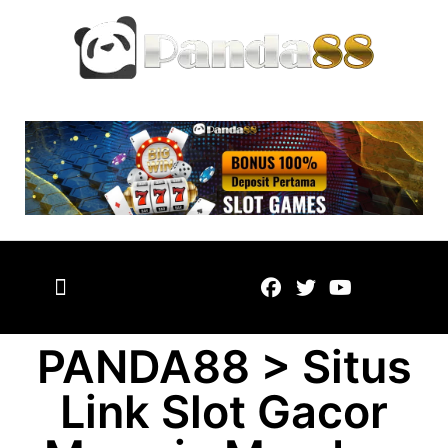
PANDA88 > Situs
Link Slot Gacor