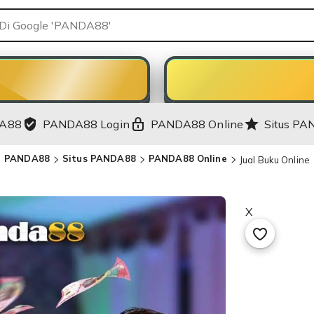
A88
PANDA88 Login
PANDA88 Online
Situs P
PANDA88
Situs PANDA88
PANDA88 Online
Jual Buku Online
X