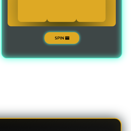
SPIN 🎰