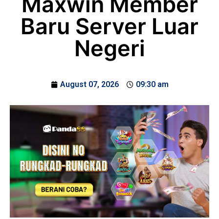
Maxwin Member
Baru Server Luar
Negeri
August 07, 2026
09:30 am