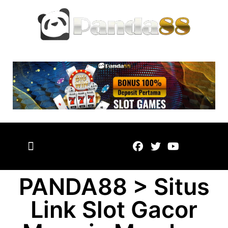
PANDA88 > Situs
Link Slot Gacor