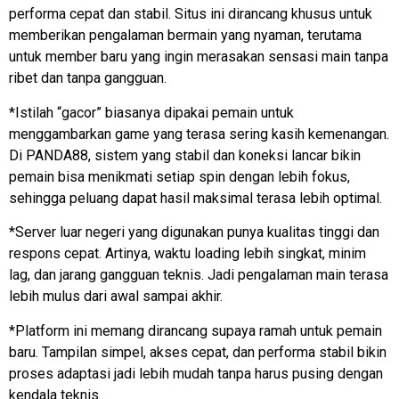
performa cepat dan stabil. Situs ini dirancang khusus untuk
memberikan pengalaman bermain yang nyaman, terutama
untuk member baru yang ingin merasakan sensasi main tanpa
ribet dan tanpa gangguan.
*Istilah “gacor” biasanya dipakai pemain untuk
menggambarkan game yang terasa sering kasih kemenangan.
Di PANDA88, sistem yang stabil dan koneksi lancar bikin
pemain bisa menikmati setiap spin dengan lebih fokus,
sehingga peluang dapat hasil maksimal terasa lebih optimal.
*Server luar negeri yang digunakan punya kualitas tinggi dan
respons cepat. Artinya, waktu loading lebih singkat, minim
lag, dan jarang gangguan teknis. Jadi pengalaman main terasa
lebih mulus dari awal sampai akhir.
*Platform ini memang dirancang supaya ramah untuk pemain
baru. Tampilan simpel, akses cepat, dan performa stabil bikin
proses adaptasi jadi lebih mudah tanpa harus pusing dengan
kendala teknis.