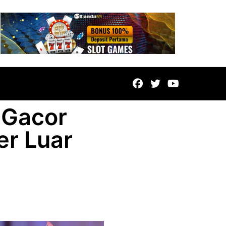
 Gacor
r Luar