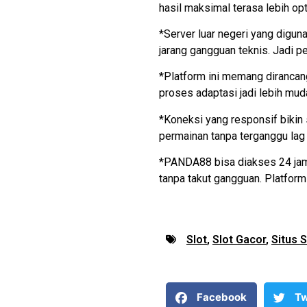
hasil maksimal terasa lebih opt
*Server luar negeri yang diguna
jarang gangguan teknis. Jadi p
*Platform ini memang dirancang
proses adaptasi jadi lebih mud
*Koneksi yang responsif bikin 
permainan tanpa terganggu lag 
*PANDA88 bisa diakses 24 jam 
tanpa takut gangguan. Platform
Slot
,
Slot Gacor
,
Situs S
Facebook
Tw