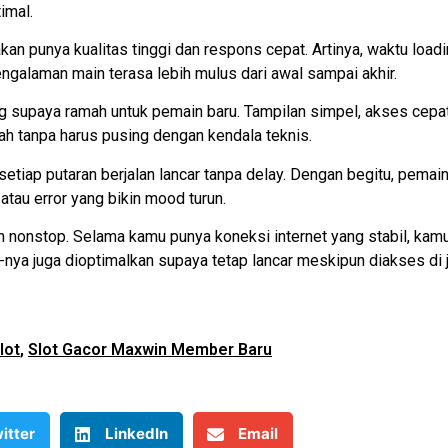
imal.
kan punya kualitas tinggi dan respons cepat. Artinya, waktu loadi
engalaman main terasa lebih mulus dari awal sampai akhir.
 supaya ramah untuk pemain baru. Tampilan simpel, akses cepat,
ah tanpa harus pusing dengan kendala teknis.
setiap putaran berjalan lancar tanpa delay. Dengan begitu, pemai
atau error yang bikin mood turun.
nonstop. Selama kamu punya koneksi internet yang stabil, kamu
-nya juga dioptimalkan supaya tetap lancar meskipun diakses di 
lot
,
Slot Gacor Maxwin Member Baru
itter
LinkedIn
Email