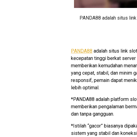
PANDA88 adalah situs lin
PANDA88
adalah situs link s
kecepatan tinggi berkat server
memberikan kemudahan menang 
yang cepat, stabil, dan minim 
responsif, pemain dapat menikm
lebih optimal.
*PANDA88 adalah platform slot 
memberikan pengalaman bermai
dan tanpa gangguan.
*Istilah “gacor” biasanya dip
sistem yang stabil dan koneksi