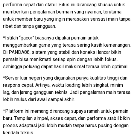
performa cepat dan stabil. Situs ini dirancang khusus untuk
memberikan pengalaman bermain yang nyaman, terutama
untuk member baru yang ingin merasakan sensasi main tanpa
ribet dan tanpa gangguan.
*Istilah “gacor” biasanya dipakai pemain untuk
menggambarkan game yang terasa sering kasih kemenangan.
Di PANDA88, sistem yang stabil dan koneksi lancar bikin
pemain bisa menikmati setiap spin dengan lebih fokus,
sehingga peluang dapat hasil maksimal terasa lebih optimal.
*Server luar negeri yang digunakan punya kualitas tinggi dan
respons cepat. Artinya, waktu loading lebih singkat, minim
lag, dan jarang gangguan teknis. Jadi pengalaman main terasa
lebih mulus dari awal sampai akhir.
*Platform ini memang dirancang supaya ramah untuk pemain
baru. Tampilan simpel, akses cepat, dan performa stabil bikin
proses adaptasi jadi lebih mudah tanpa harus pusing dengan
kendala teknis.