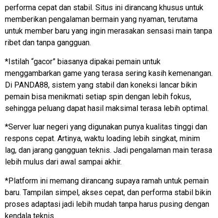
performa cepat dan stabil. Situs ini dirancang khusus untuk
memberikan pengalaman bermain yang nyaman, terutama
untuk member baru yang ingin merasakan sensasi main tanpa
ribet dan tanpa gangguan.
*Istilah “gacor” biasanya dipakai pemain untuk
menggambarkan game yang terasa sering kasih kemenangan.
Di PANDA88, sistem yang stabil dan koneksi lancar bikin
pemain bisa menikmati setiap spin dengan lebih fokus,
sehingga peluang dapat hasil maksimal terasa lebih optimal.
*Server luar negeri yang digunakan punya kualitas tinggi dan
respons cepat. Artinya, waktu loading lebih singkat, minim
lag, dan jarang gangguan teknis. Jadi pengalaman main terasa
lebih mulus dari awal sampai akhir.
*Platform ini memang dirancang supaya ramah untuk pemain
baru. Tampilan simpel, akses cepat, dan performa stabil bikin
proses adaptasi jadi lebih mudah tanpa harus pusing dengan
kendala teknis.