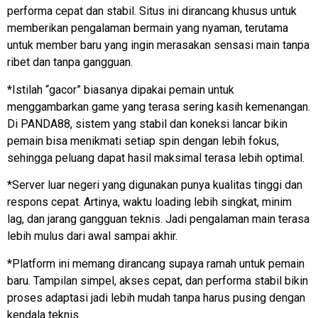
performa cepat dan stabil. Situs ini dirancang khusus untuk
memberikan pengalaman bermain yang nyaman, terutama
untuk member baru yang ingin merasakan sensasi main tanpa
ribet dan tanpa gangguan.
*Istilah “gacor” biasanya dipakai pemain untuk
menggambarkan game yang terasa sering kasih kemenangan.
Di PANDA88, sistem yang stabil dan koneksi lancar bikin
pemain bisa menikmati setiap spin dengan lebih fokus,
sehingga peluang dapat hasil maksimal terasa lebih optimal.
*Server luar negeri yang digunakan punya kualitas tinggi dan
respons cepat. Artinya, waktu loading lebih singkat, minim
lag, dan jarang gangguan teknis. Jadi pengalaman main terasa
lebih mulus dari awal sampai akhir.
*Platform ini memang dirancang supaya ramah untuk pemain
baru. Tampilan simpel, akses cepat, dan performa stabil bikin
proses adaptasi jadi lebih mudah tanpa harus pusing dengan
kendala teknis.