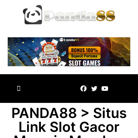
PANDA88 > Situs
Link Slot Gacor