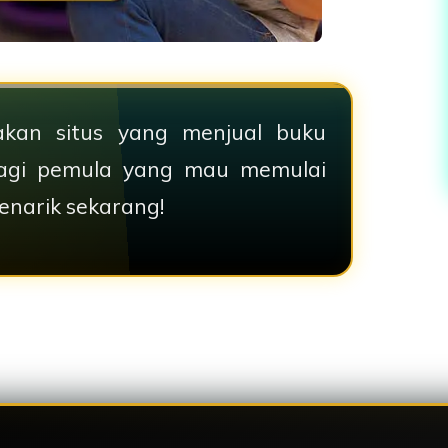
kan situs yang menjual buku
 bagi pemula yang mau memulai
enarik sekarang!