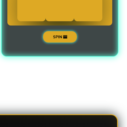
SPIN 🎰