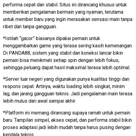
performa cepat dan stabil. Situs ini dirancang khusus untuk
memberikan pengalaman bermain yang nyaman, terutama
untuk member baru yang ingin merasakan sensasi main tanpa
ribet dan tanpa gangguan.
*Istilah “gacor” biasanya dipakai pemain untuk
menggambarkan game yang terasa sering kasih kemenangan.
Di PANDA88, sistem yang stabil dan koneksi lancar bikin
pemain bisa menikmati setiap spin dengan lebih fokus,
sehingga peluang dapat hasil maksimal terasa lebih optimal.
*Server luar negeri yang digunakan punya kualitas tinggi dan
respons cepat. Artinya, waktu loading lebih singkat, minim
lag, dan jarang gangguan teknis. Jadi pengalaman main terasa
lebih mulus dari awal sampai akhir.
*Platform ini memang dirancang supaya ramah untuk pemain
baru. Tampilan simpel, akses cepat, dan performa stabil bikin
proses adaptasi jadi lebih mudah tanpa harus pusing dengan
kendala teknis.