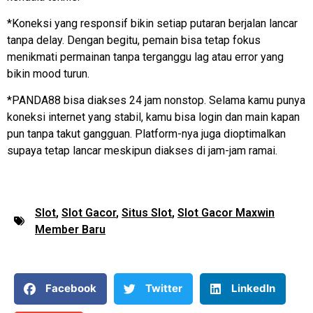
*Koneksi yang responsif bikin setiap putaran berjalan lancar
tanpa delay. Dengan begitu, pemain bisa tetap fokus
menikmati permainan tanpa terganggu lag atau error yang
bikin mood turun.
*PANDA88 bisa diakses 24 jam nonstop. Selama kamu punya
koneksi internet yang stabil, kamu bisa login dan main kapan
pun tanpa takut gangguan. Platform-nya juga dioptimalkan
supaya tetap lancar meskipun diakses di jam-jam ramai.
Slot
,
Slot Gacor
,
Situs Slot
,
Slot Gacor Maxwin
Member Baru
Facebook
Twitter
LinkedIn