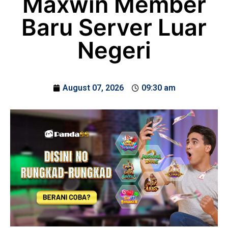
Maxwin Member
Baru Server Luar
Negeri
August 07, 2026
09:30 am