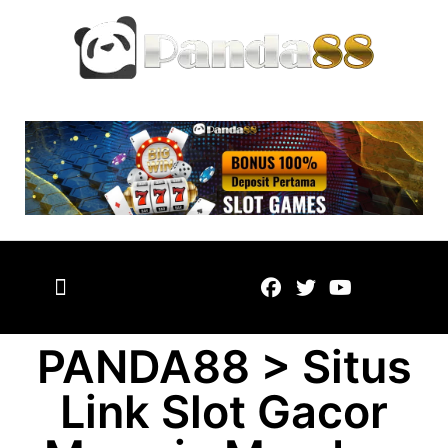
PANDA88 > Situs
Link Slot Gacor