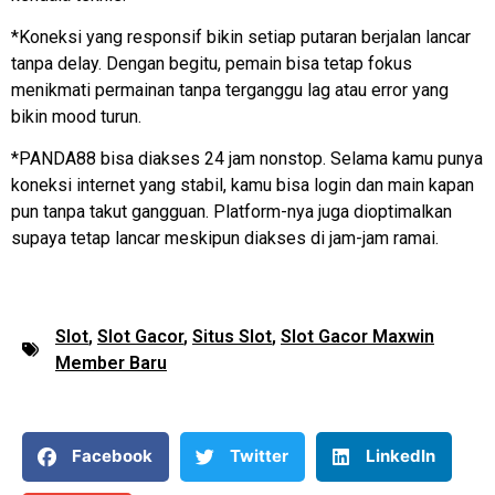
*Koneksi yang responsif bikin setiap putaran berjalan lancar
tanpa delay. Dengan begitu, pemain bisa tetap fokus
menikmati permainan tanpa terganggu lag atau error yang
bikin mood turun.
*PANDA88 bisa diakses 24 jam nonstop. Selama kamu punya
koneksi internet yang stabil, kamu bisa login dan main kapan
pun tanpa takut gangguan. Platform-nya juga dioptimalkan
supaya tetap lancar meskipun diakses di jam-jam ramai.
Slot
,
Slot Gacor
,
Situs Slot
,
Slot Gacor Maxwin
Member Baru
Facebook
Twitter
LinkedIn