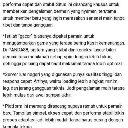
performa cepat dan stabil. Situs ini dirancang khusus untuk
memberikan pengalaman bermain yang nyaman, terutama
untuk member baru yang ingin merasakan sensasi main tanpa
ribet dan tanpa gangguan.
*Istilah “gacor” biasanya dipakai pemain untuk
menggambarkan game yang terasa sering kasih kemenangan.
Di PANDA88, sistem yang stabil dan koneksi lancar bikin
pemain bisa menikmati setiap spin dengan lebih fokus,
sehingga peluang dapat hasil maksimal terasa lebih optimal.
*Server luar negeri yang digunakan punya kualitas tinggi dan
respons cepat. Artinya, waktu loading lebih singkat, minim
lag, dan jarang gangguan teknis. Jadi pengalaman main terasa
lebih mulus dari awal sampai akhir.
*Platform ini memang dirancang supaya ramah untuk pemain
baru. Tampilan simpel, akses cepat, dan performa stabil bikin
proses adaptasi jadi lebih mudah tanpa harus pusing dengan
kendala teknis.