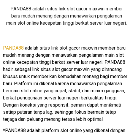
PANDA88 adalah situs link slot gacor maxwin member
baru mudah menang dengan menawarkan pengalaman
main slot online kecepatan tinggi berkat server luar negeri.
PANDA88
adalah situs link slot gacor maxwin member baru
mudah menang dengan menawarkan pengalaman main slot
online kecepatan tinggi berkat server luar negeri. PANDA88
hadir sebagai link situs slot gacor maxwin yang dirancang
khusus untuk memberikan kemudahan menang bagi member
baru. Platform ini dikenal karena menawarkan pengalaman
bermain slot online yang cepat, stabil, dan minim gangguan,
berkat penggunaan server luar negeri berkualitas tinggi.
Dengan koneksi yang responsif, pemain dapat menikmati
setiap putaran tanpa lag, sehingga fokus bermain tetap
terjaga dan peluang menang terasa lebih optimal.
*PANDA88 adalah platform slot online yang dikenal dengan