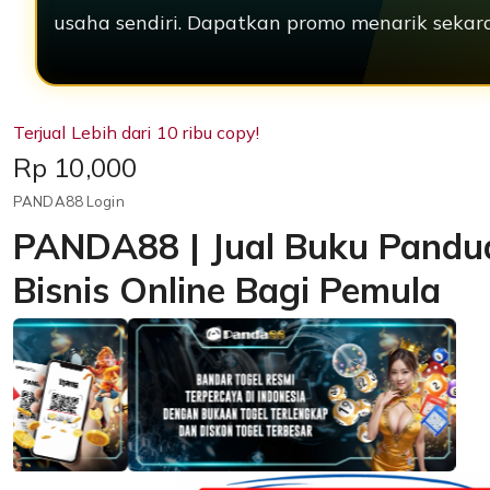
usaha sendiri. Dapatkan promo menarik sekar
Terjual Lebih dari 10 ribu copy!
Price:
Rp 10,000
PANDA88 Login
PANDA88 | Jual Buku Pandua
Bisnis Online Bagi Pemula