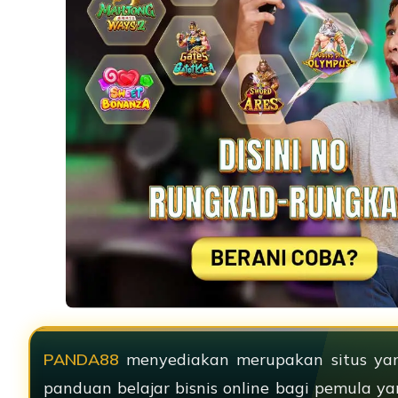
PANDA88
menyediakan merupakan situs ya
panduan belajar bisnis online bagi pemula 