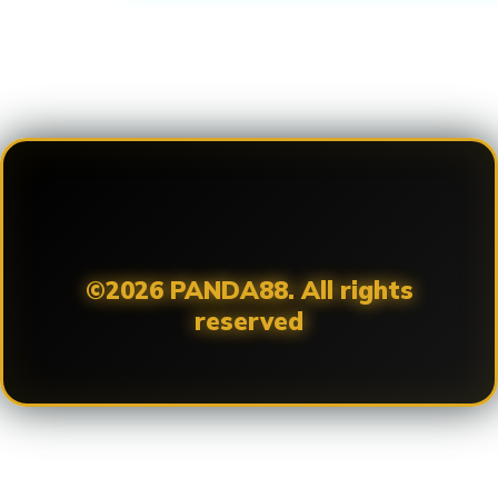
Loading...
©2026 PANDA88. All rights
reserved