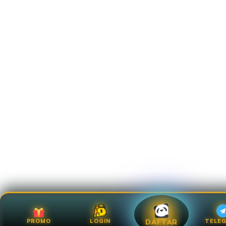
PROMO
LOGIN
TELE
DAFTAR