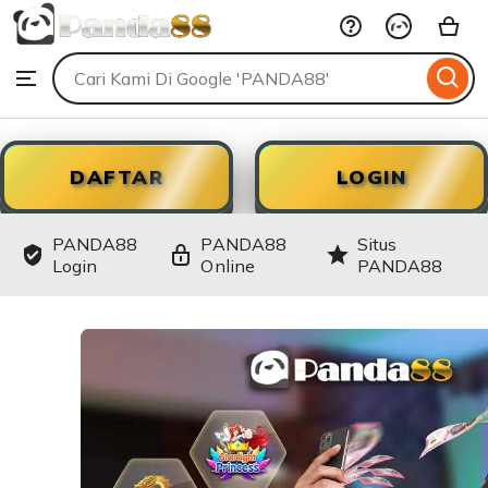
PANDA88
Skip
to
Search
Browse
ontent
for
items
or
shops
DAFTAR
LOGIN
PANDA88
PANDA88
Situs
Login
Online
PANDA88