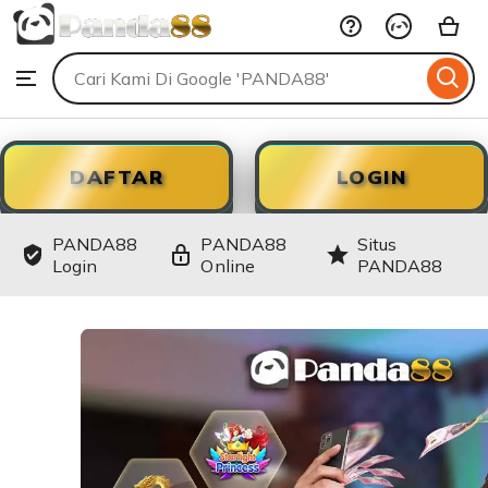
PANDA88
Skip
to
Search
Browse
ontent
for
items
or
shops
DAFTAR
LOGIN
PANDA88
PANDA88
Situs
Login
Online
PANDA88