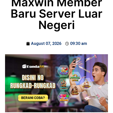
Maxwin Member
Baru Server Luar
Negeri
August 07, 2026
09:30 am