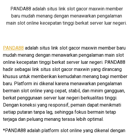
PANDA88 adalah situs link slot gacor maxwin member
baru mudah menang dengan menawarkan pengalaman
main slot online kecepatan tinggi berkat server luar negeri.
PANDA88
adalah situs link slot gacor maxwin member baru
mudah menang dengan menawarkan pengalaman main slot
online kecepatan tinggi berkat server luar negeri. PANDA88
hadir sebagai link situs slot gacor maxwin yang dirancang
khusus untuk memberikan kemudahan menang bagi member
baru. Platform ini dikenal karena menawarkan pengalaman
bermain slot online yang cepat, stabil, dan minim gangguan,
berkat penggunaan server luar negeri berkualitas tinggi.
Dengan koneksi yang responsif, pemain dapat menikmati
setiap putaran tanpa lag, sehingga fokus bermain tetap
terjaga dan peluang menang terasa lebih optimal.
*PANDA88 adalah platform slot online yang dikenal dengan