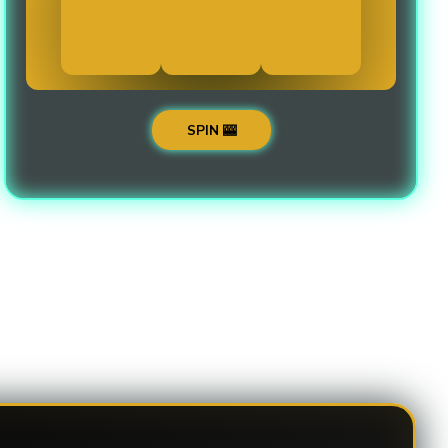
SPIN 🎰