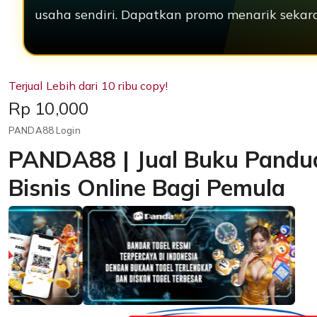
usaha sendiri. Dapatkan promo menarik sekar
Terjual Lebih dari 10 ribu copy!
Price:
Rp 10,000
PANDA88 Login
PANDA88 | Jual Buku Pandua
Bisnis Online Bagi Pemula