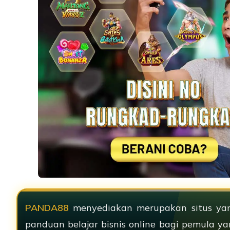
PANDA88
menyediakan merupakan situs ya
panduan belajar bisnis online bagi pemula 