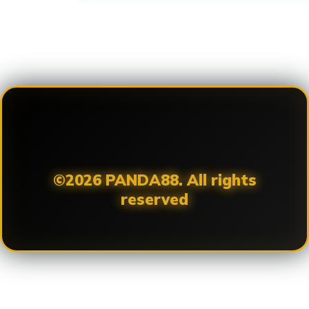
Loading...
©2026 PANDA88. All rights
reserved